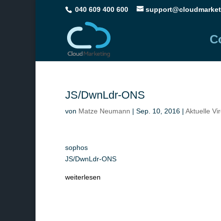
040 609 400 600
support@cloudmarket
C
JS/DwnLdr-ONS
von
Matze Neumann
|
Sep. 10, 2016
|
Aktuelle Vi
sophos
JS/DwnLdr-ONS
weiterlesen