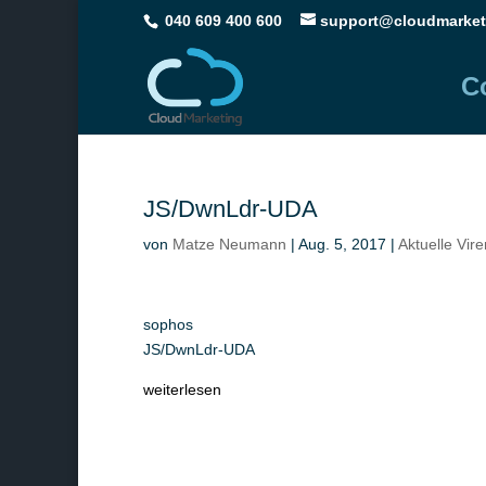
040 609 400 600
support@cloudmarket
C
JS/DwnLdr-UDA
von
Matze Neumann
|
Aug. 5, 2017
|
Aktuelle Vir
sophos
JS/DwnLdr-UDA
weiterlesen