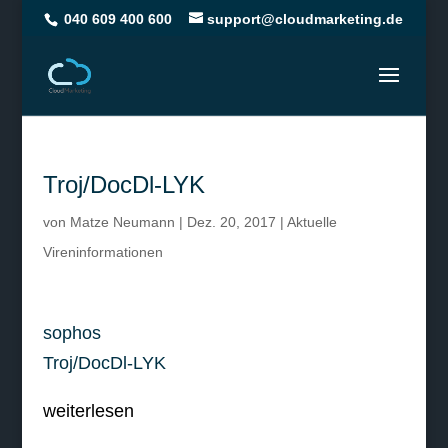
040 609 400 600
support@cloudmarketing.de
Troj/DocDl-LYK
von
Matze Neumann
|
Dez. 20, 2017
|
Aktuelle
Vireninformationen
sophos
Troj/DocDl-LYK
weiterlesen