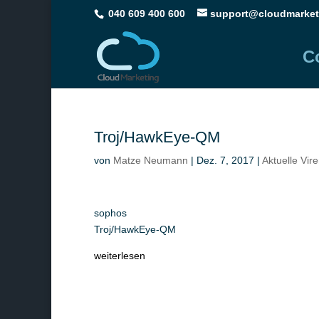
040 609 400 600
support@cloudmarket
C
Troj/HawkEye-QM
von
Matze Neumann
|
Dez. 7, 2017
|
Aktuelle Vir
sophos
Troj/HawkEye-QM
weiterlesen