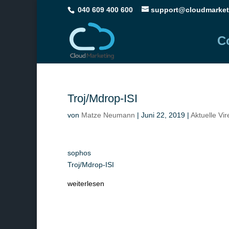
040 609 400 600
support@cloudmarket
C
Troj/Mdrop-ISI
von
Matze Neumann
|
Juni 22, 2019
|
Aktuelle Vi
sophos
Troj/Mdrop-ISI
weiterlesen