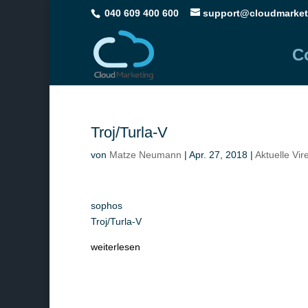
040 609 400 600
support@cloudmarket
C
Troj/Turla-V
von
Matze Neumann
|
Apr. 27, 2018
|
Aktuelle Vi
sophos
Troj/Turla-V
weiterlesen