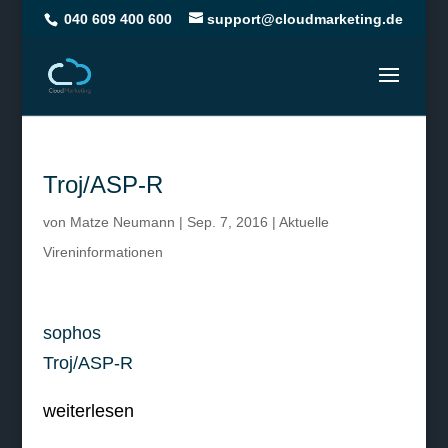
040 609 400 600
support@cloudmarketing.de
Troj/ASP-R
von
Matze Neumann
|
Sep. 7, 2016
|
Aktuelle
Vireninformationen
sophos
Troj/ASP-R
weiterlesen