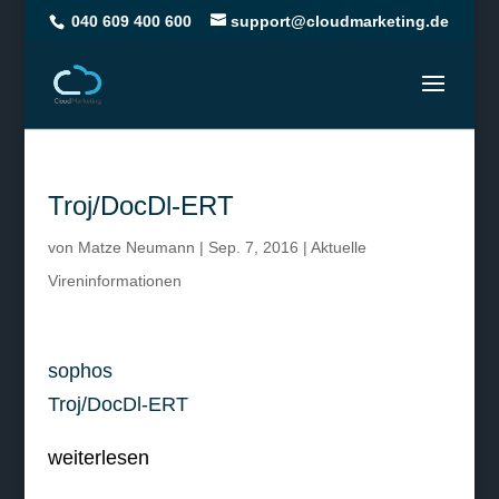
040 609 400 600
support@cloudmarketing.de
Troj/DocDl-ERT
von
Matze Neumann
|
Sep. 7, 2016
|
Aktuelle
Vireninformationen
sophos
Troj/DocDl-ERT
weiterlesen