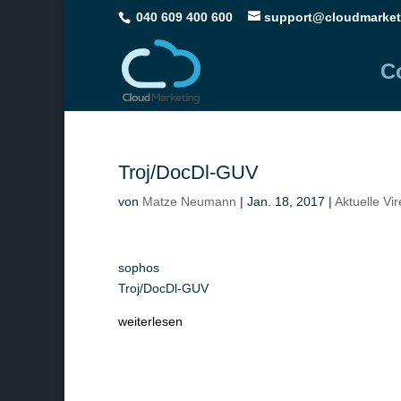
040 609 400 600
support@cloudmarket
C
Troj/DocDl-GUV
von
Matze Neumann
|
Jan. 18, 2017
|
Aktuelle Vi
sophos
Troj/DocDl-GUV
weiterlesen