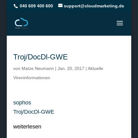
040 609 400 600
support@cloudmarketing.de
Troj/DocDl-GWE
von
Matze Neumann
|
Jan. 20, 2017
|
Aktuelle
Vireninformationen
sophos
Troj/DocDl-GWE
weiterlesen