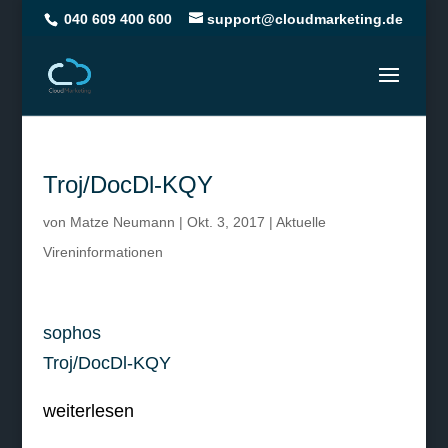
040 609 400 600
support@cloudmarketing.de
Troj/DocDl-KQY
von
Matze Neumann
|
Okt. 3, 2017
|
Aktuelle
Vireninformationen
sophos
Troj/DocDl-KQY
weiterlesen