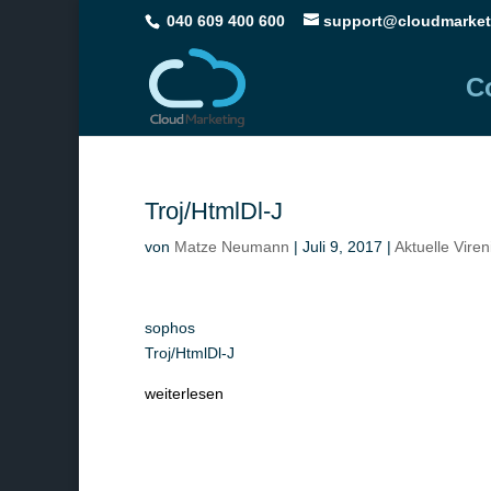
040 609 400 600
support@cloudmarket
C
Troj/HtmlDl-J
von
Matze Neumann
|
Juli 9, 2017
|
Aktuelle Vire
sophos
Troj/HtmlDl-J
weiterlesen