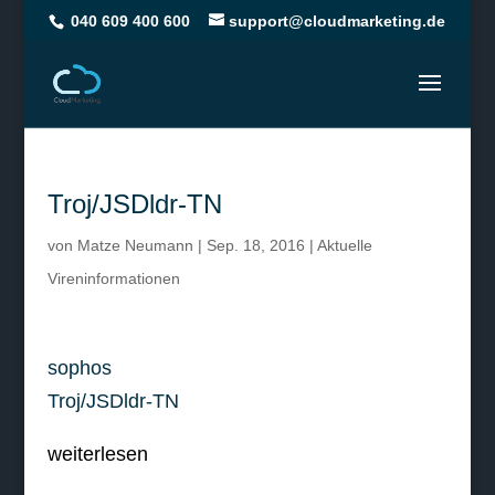
040 609 400 600
support@cloudmarketing.de
Troj/JSDldr-TN
von
Matze Neumann
|
Sep. 18, 2016
|
Aktuelle
Vireninformationen
sophos
Troj/JSDldr-TN
weiterlesen