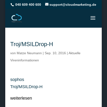
040 609 400 600
support@cloudmarketing.de
Troj/MSILDrop-H
von
Matze Neumann
|
Sep. 10, 2016
|
Aktuelle
Vireninformationen
sophos
Troj/MSILDrop-H
weiterlesen