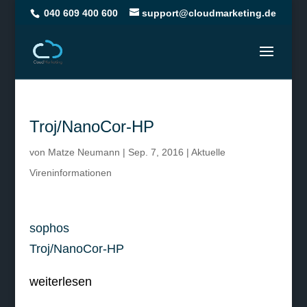
040 609 400 600
support@cloudmarketing.de
Troj/NanoCor-HP
von
Matze Neumann
|
Sep. 7, 2016
|
Aktuelle
Vireninformationen
sophos
Troj/NanoCor-HP
weiterlesen