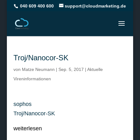
040 609 400 600
support@cloudmarketing.de
Troj/Nanocor-SK
von
Matze Neumann
|
Sep. 5, 2017
|
Aktuelle
Vireninformationen
sophos
Troj/Nanocor-SK
weiterlesen