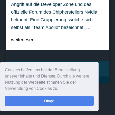
Angriff auf die Developer Zone und das
offizielle Forum des Chipherstellers Nvidia
bekannt. Eine Gruppierung, welche sich
selbst als "Team Apollo" bezeichnet, …
weiterlesen
Impressum
Kontakt
Cookies helfen uns bei der Bereitstellung
unserer Inhalte und Dienste. Durch die weitere
Nutzung der Webseite stimmen Sie der
Verwendung von Cookies zu.
Okay!