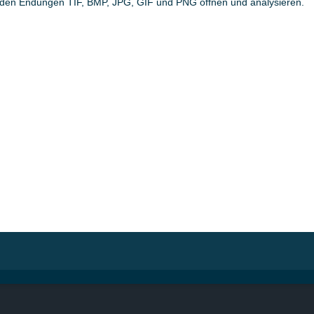
t den Endungen TIF, BMP, JPG, GIF und PNG öffnen und analysieren.