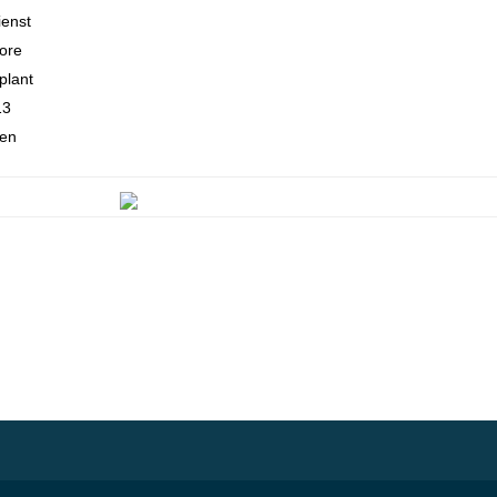
ienst
ore
plant
13
den