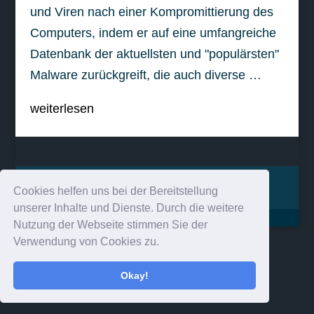
und Viren nach einer Kompromittierung des
Computers, indem er auf eine umfangreiche
Datenbank der aktuellsten und "populärsten"
Malware zurückgreift, die auch diverse …
weiterlesen
Impressum
Kontakt
Cookies helfen uns bei der Bereitstellung
unserer Inhalte und Dienste. Durch die weitere
Nutzung der Webseite stimmen Sie der
Verwendung von Cookies zu.
Okay!