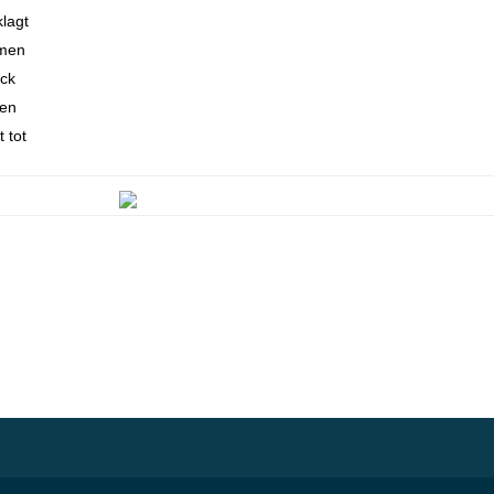
lagt
mmen
ück
ben
 tot