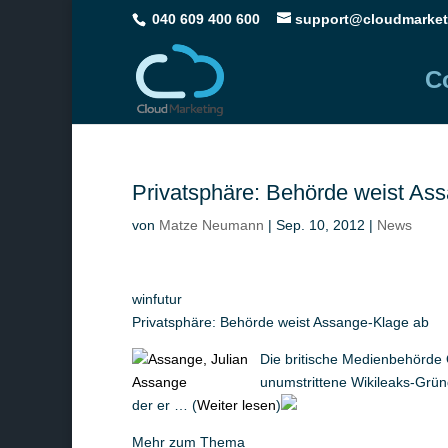
040 609 400 600
support@cloudmarket
C
Privatsphäre: Behörde weist As
von
Matze Neumann
|
Sep. 10, 2012
|
News
winfutur
Privatsphäre: Behörde weist Assange-Klage ab
Die britische Medienbehörde
unumstrittene Wikileaks-Gründ
der er … (
Weiter lesen
)
Mehr zum Thema