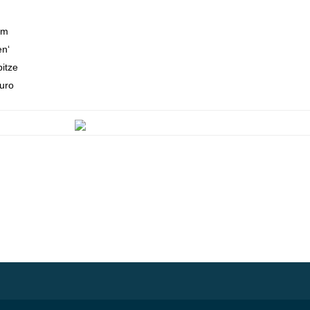
em
n‘
itze
uro