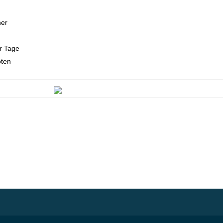
her
r Tage
oten