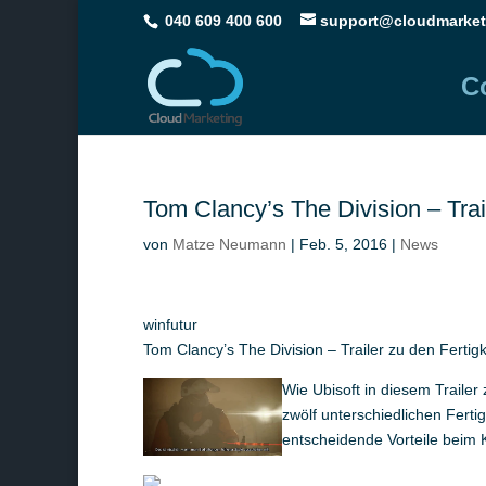
040 609 400 600
support@cloudmarket
C
Tom Clancy’s The Division – Trail
von
Matze Neumann
|
Feb. 5, 2016
|
News
winfutur
Tom Clancy’s The Division – Trailer zu den Fertigke
Wie Ubisoft in diesem Trailer
zwölf unterschiedlichen Fert
entscheidende Vorteile beim 