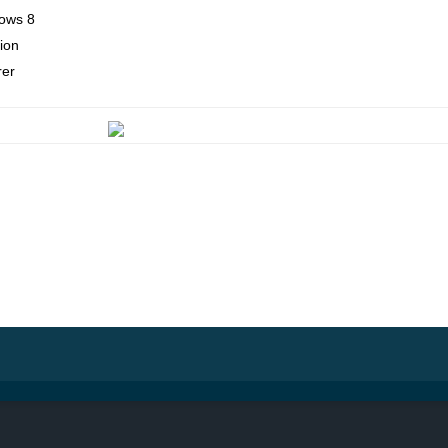
dows 8
ion
rer