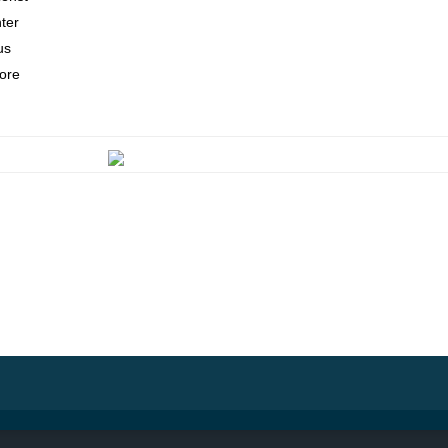
ter
us
ore