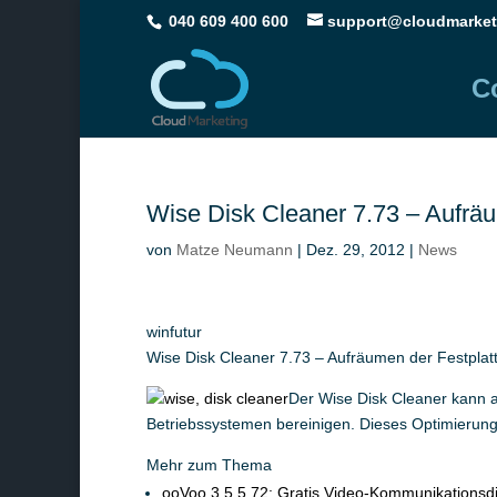
040 609 400 600
support@cloudmarket
C
Wise Disk Cleaner 7.73 – Aufräu
von
Matze Neumann
|
Dez. 29, 2012
|
News
winfutur
Wise Disk Cleaner 7.73 – Aufräumen der Festplat
Der Wise Disk Cleaner kann a
Betriebssystemen bereinigen. Dieses Optimierung
Mehr zum Thema
ooVoo 3.5.5.72: Gratis Video-Kommunikationsd